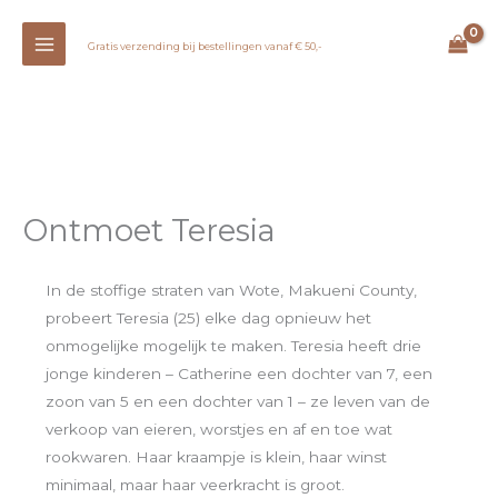
Ga
naar
Gratis verzending bij bestellingen vanaf € 50,-
de
inhoud
Ontmoet Teresia
In de stoffige straten van Wote, Makueni County,
probeert Teresia (25) elke dag opnieuw het
onmogelijke mogelijk te maken. Teresia heeft drie
jonge kinderen – Catherine een dochter van 7, een
zoon van 5 en een dochter van 1 – ze leven van de
verkoop van eieren, worstjes en af en toe wat
rookwaren. Haar kraampje is klein, haar winst
minimaal, maar haar veerkracht is groot.