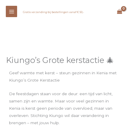
Ga
naar
Gratis verzending bij bestellingen vanaf € 50,-
de
inhoud
Kiungo’s Grote kerstactie 🎄
Geef warmte met kerst – steun gezinnen in Kenia met
Kiungo’s Grote Kerstactie
De feestdagen staan voor de deur: een tijd van licht,
samen zijn en warmte. Maar voor veel gezinnen in
Kenia is kerst geen periode van overvloed, maar van
overleven. Stichting Kiungo wil daar verandering in
brengen – met jouw hulp.