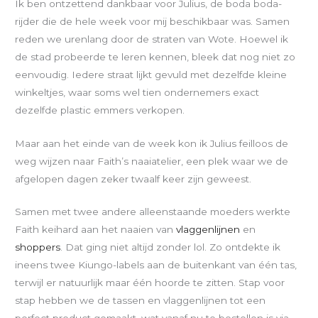
Ik ben ontzettend dankbaar voor Julius, de boda boda-
rijder die de hele week voor mij beschikbaar was. Samen
reden we urenlang door de straten van Wote. Hoewel ik
de stad probeerde te leren kennen, bleek dat nog niet zo
eenvoudig. Iedere straat lijkt gevuld met dezelfde kleine
winkeltjes, waar soms wel tien ondernemers exact
dezelfde plastic emmers verkopen.
Maar aan het einde van de week kon ik Julius feilloos de
weg wijzen naar Faith’s naaiatelier, een plek waar we de
afgelopen dagen zeker twaalf keer zijn geweest.
Samen met twee andere alleenstaande moeders werkte
Faith keihard aan het naaien van
vlaggenlijnen
en
shoppers
. Dat ging niet altijd zonder lol. Zo ontdekte ik
ineens twee Kiungo-labels aan de buitenkant van één tas,
terwijl er natuurlijk maar één hoorde te zitten. Stap voor
stap hebben we de tassen en vlaggenlijnen tot een