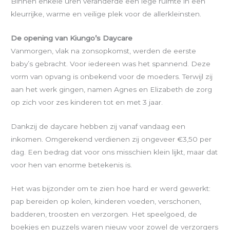
Binnen enkele uren veranderde een lege ruimte in een
kleurrijke, warme en veilige plek voor de allerkleinsten.
De opening van Kiungo’s Daycare
Vanmorgen, vlak na zonsopkomst, werden de eerste
baby’s gebracht. Voor iedereen was het spannend. Deze
vorm van opvang is onbekend voor de moeders. Terwijl zij
aan het werk gingen, namen Agnes en Elizabeth de zorg
op zich voor zes kinderen tot en met 3 jaar.
Dankzij de daycare hebben zij vanaf vandaag een
inkomen. Omgerekend verdienen zij ongeveer €3,50 per
dag. Een bedrag dat voor ons misschien klein lijkt, maar dat
voor hen van enorme betekenis is.
Het was bijzonder om te zien hoe hard er werd gewerkt:
pap bereiden op kolen, kinderen voeden, verschonen,
badderen, troosten en verzorgen. Het speelgoed, de
boekjes en puzzels waren nieuw voor zowel de verzorgers