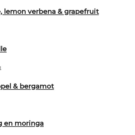
, lemon verbena & grapefruit
le
appel & bergamot
ng en moringa