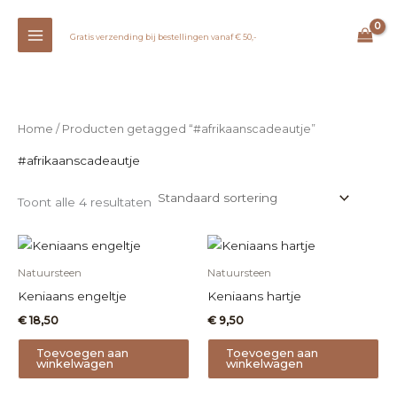
Ga
naar
Gratis verzending bij bestellingen vanaf € 50,-
de
inhoud
Home
/ Producten getagged “#afrikaanscadeautje”
#afrikaanscadeautje
Toont alle 4 resultaten
Natuursteen
Natuursteen
Keniaans engeltje
Keniaans hartje
€
18,50
€
9,50
Toevoegen aan
Toevoegen aan
winkelwagen
winkelwagen