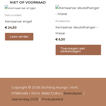
NIET OP VOORRAAD
Natuursteen
Keniaanse engel
Accessoires
Keniaanse sleutelhanger –
€
24,50
Masai
Lees verder
€
6,50
Toevoegen aan
winkelwagen
Copyright © 2026 Stichting Kiungo I KVK:
97880485 I RSIN: 8682.72.814 |
Beleidsplan
|
Jaarverslag 2025
|
Privacybeleid