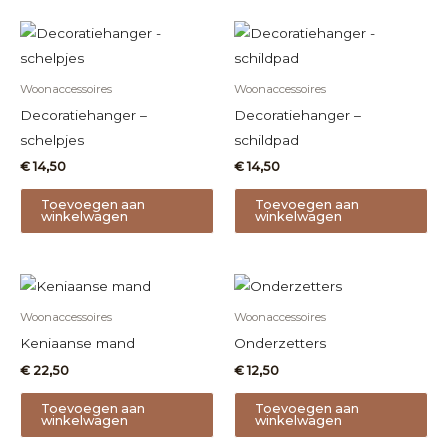
Woonaccessoires
Woonaccessoires
Decoratiehanger –
Decoratiehanger –
schelpjes
schildpad
€
14,50
€
14,50
Toevoegen aan
Toevoegen aan
winkelwagen
winkelwagen
Woonaccessoires
Woonaccessoires
Keniaanse mand
Onderzetters
€
22,50
€
12,50
Toevoegen aan
Toevoegen aan
winkelwagen
winkelwagen