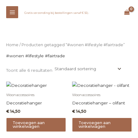
Ga
naar
Gratis verzending bij bestellingen vanaf € 50,-
de
inhoud
Home
/ Producten getagged “#wonen #lifestyle #fairtrade”
#wonen #lifestyle #fairtrade
Toont alle 6 resultaten
Woonaccessoires
Woonaccessoires
Decoratiehanger
Decoratiehanger – olifant
€
14,50
€
14,50
Toevoegen aan
Toevoegen aan
winkelwagen
winkelwagen