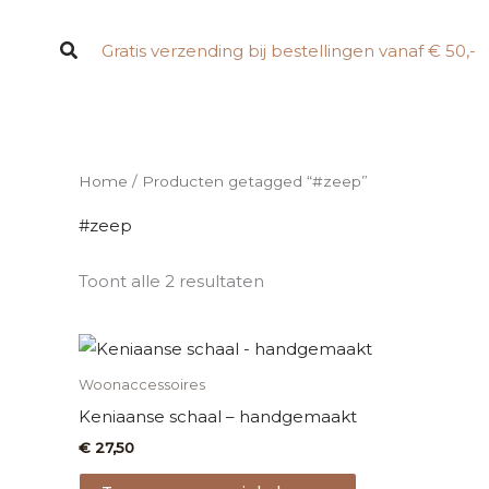
Ga
naar
Zoeken
Gratis verzending bij bestellingen vanaf € 50,-
de
inhoud
Home
/ Producten getagged “#zeep”
#zeep
Toont alle 2 resultaten
Woonaccessoires
Keniaanse schaal – handgemaakt
€
27,50