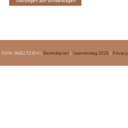
Toevoegen aan winkelwagen
 RSIN: 8682.72.814 |
Beleidsplan
|
Jaarverslag 2025
|
Privac