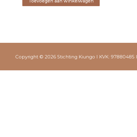
Toevoegen aan winkelwagen
Copyright © 2026 Stichting Kiungo I KVK: 97880485 I